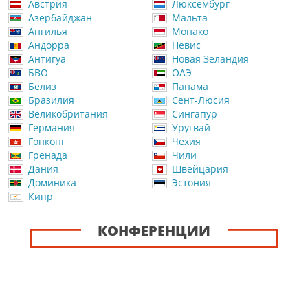
Австрия
Люксембург
Азербайджан
Мальта
Ангилья
Монако
Андорра
Невис
Антигуа
Новая Зеландия
БВО
ОАЭ
Белиз
Панама
Бразилия
Сент-Люсия
Великобритания
Сингапур
Германия
Уругвай
Гонконг
Чехия
Гренада
Чили
Дания
Швейцария
Доминика
Эстония
Кипр
КОНФЕРЕНЦИИ