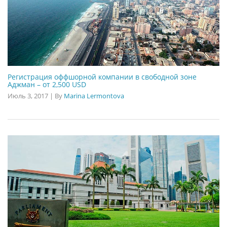
Регистрация оффшорной компании в свободной зоне
Аджман – от 2,500 USD
Июль 3, 2017
|
By
Marina Lermontova