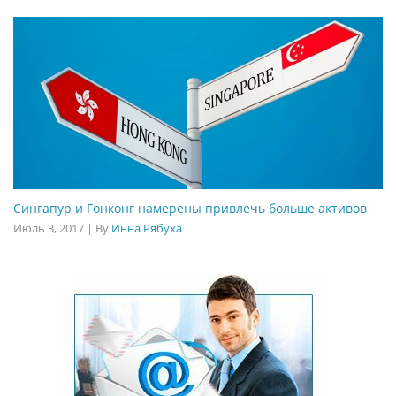
Сингапур и Гонконг намерены привлечь больше активов
Июль 3, 2017
|
By
Инна Рябуха