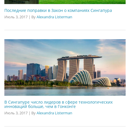
Последние поправки в Закон о компаниях Сингапура
Июль 3, 2017
|
By
Alexandra Listerman
В Сингапуре число лидеров в сфере технологических
инноваций больше, чем в Гонконге
Июль 3, 2017
|
By
Alexandra Listerman