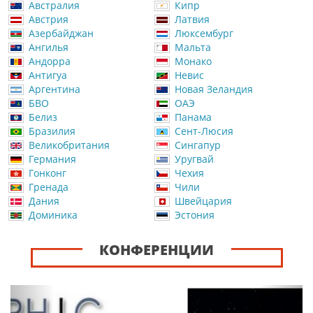
Австралия
Кипр
Австрия
Латвия
Азербайджан
Люксембург
Ангилья
Мальта
Андорра
Монако
Антигуа
Невис
Аргентина
Новая Зеландия
БВО
ОАЭ
Белиз
Панама
Бразилия
Сент-Люсия
Великобритания
Сингапур
Германия
Уругвай
Гонконг
Чехия
Гренада
Чили
Дания
Швейцария
Доминика
Эстония
КОНФЕРЕНЦИИ
Назад
Впер