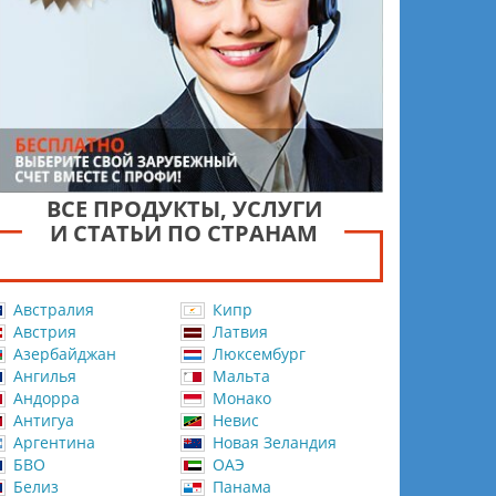
ВСЕ ПРОДУКТЫ, УСЛУГИ
И СТАТЬИ ПО СТРАНАМ
Австралия
Кипр
Австрия
Латвия
Азербайджан
Люксембург
Ангилья
Мальта
Андорра
Монако
Антигуа
Невис
Аргентина
Новая Зеландия
БВО
ОАЭ
Белиз
Панама