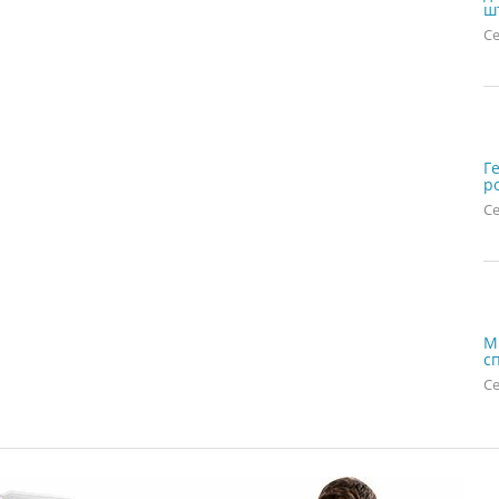
ш
Се
Г
р
Се
М
с
Се