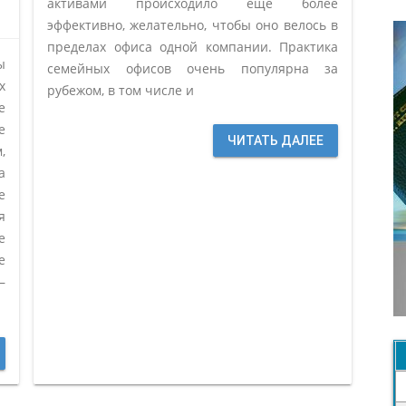
активами происходило еще более
эффективно, желательно, чтобы оно велось в
пределах офиса одной компании. Практика
ы
семейных офисов очень популярна за
х
рубежом, в том числе и
е
е
ЧИТАТЬ ДАЛЕЕ
,
а
е
я
е
е
–