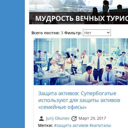
Всего постов:
3
Фильтр:
Защита активов: Супербогатые
используют для защиты активов
«семейные офисы»
person
update
Jurij Okunev
Март 29, 2017
Метки:
#защита активов
#капиталы