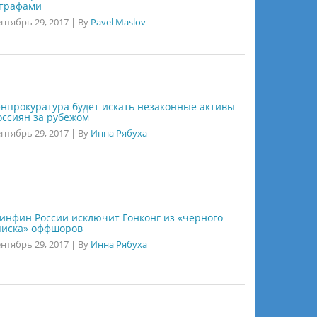
трафами
нтябрь 29, 2017
|
By
Pavel Maslov
енпрокуратура будет искать незаконные активы
оссиян за рубежом
нтябрь 29, 2017
|
By
Инна Рябуха
инфин России исключит Гонконг из «черного
писка» оффшоров
нтябрь 29, 2017
|
By
Инна Рябуха