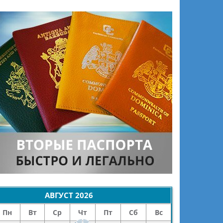
АВГУСТ
2026
Пн
Вт
Ср
Чт
Пт
Сб
Вс