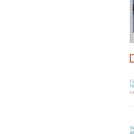
С
п
Се
З
д