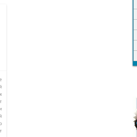
е
й
х
т
и
й
о
т