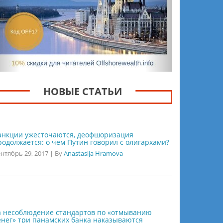
НОВЫЕ СТАТЬИ
анкции ужесточаются, деофшоризация
родолжается: о чем Путин говорил с олигархами?
нтябрь 29, 2017
|
By
Anastasija Hramova
а несоблюдение стандартов по «отмыванию
енег» три панамских банка наказываются