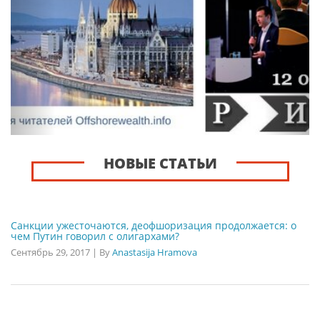
НОВЫЕ СТАТЬИ
Санкции ужесточаются, деофшоризация продолжается: о
чем Путин говорил с олигархами?
Сентябрь 29, 2017
|
By
Anastasija Hramova