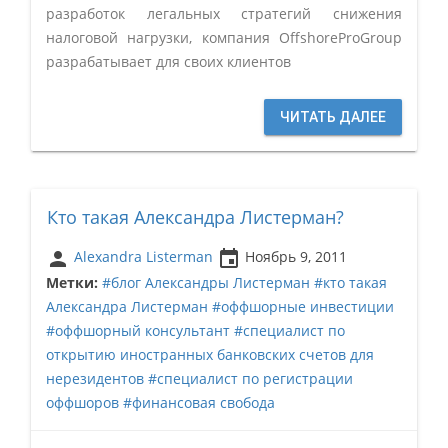
разработок легальных стратегий снижения
налоговой нагрузки, компания OffshoreProGroup
разрабатывает для своих клиентов
ЧИТАТЬ ДАЛЕЕ
Кто такая Александра Листерман?
person
insert_invitation
Alexandra Listerman
Ноябрь 9, 2011
Метки:
#блог Александры Листерман
#кто такая
Александра Листерман
#оффшорные инвестиции
#оффшорный консультант
#специалист по
открытию иностранных банковских счетов для
нерезидентов
#специалист по регистрации
оффшоров
#финансовая свобода