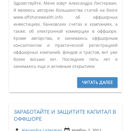
Здравствуйте, Меня зовут Александра Листерман.
Я являюсь автором большинства статей на блоге
www.offshorewealth.info об оффшорных
инвестициях, банковских счетах и компаниях, а
также, об электронной коммерции в оффшоре.
Кроме авторства, я занимаюсь оффшорным
консалтингом и практической регистрацией
оффшорных компаний, фондов и трастов, вот уже
более восьми лет. Последние пять лет я
занимаюсь еще и активным открытием
ЧИТАТЬ ДАЛЕЕ
ЗАРАБОТАЙТЕ И ЗАЩИТИТЕ КАПИТАЛ В
ОФФШОРЕ
person
insert_invitation
Alexandra Listerman
Ноябрь 2, 2011