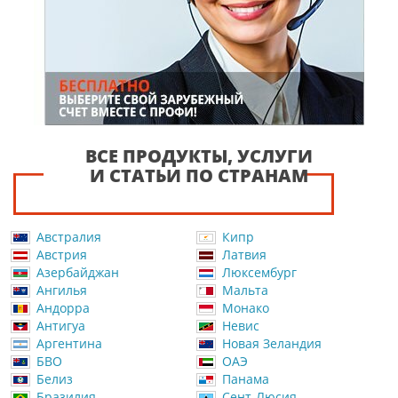
ВСЕ ПРОДУКТЫ, УСЛУГИ
И СТАТЬИ ПО СТРАНАМ
Австралия
Кипр
Австрия
Латвия
Азербайджан
Люксембург
Ангилья
Мальта
Андорра
Монако
Антигуа
Невис
Аргентина
Новая Зеландия
БВО
ОАЭ
Белиз
Панама
Бразилия
Сент-Люсия