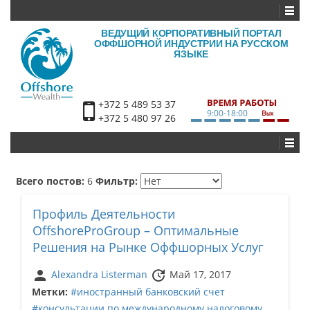
ВЕДУЩИЙ КОРПОРАТИВНЫЙ ПОРТАЛ
ОФФШОРНОЙ ИНДУСТРИИ НА РУССКОМ
ЯЗЫКЕ
+372 5 489 53 37
9:00-18:00
+372 5 480 97 26
Всего постов:
6
Фильтр:
Профиль Деятельности
OffshoreProGroup – Оптимальные
Решения на Рынке Оффшорных Услуг
person
update
Alexandra Listerman
Май 17, 2017
Метки:
#иностранный банковский счет
#консультации по международному налоговому