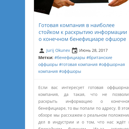
Готовая компания в наиболее
стойком к раскрытию информации
о конечном бенефициаре офшоре
person
insert_invitation
Jurij Okunev
Июнь 28, 2017
Метки:
#бенефициары
#британские
оффшоры
#готовая компания
#оффшорная
компания
#оффшоры
Если вас интересует готовая оффшорна
компания, да такая, что не позволи
раскрыть информацию о конечно
бенефициаре, то вы попали по адресу. В это
обзоре мы расскажем о реальном положени
дел в индустрии и о том, что нас ждёт 
ближайшем будущем. Из-за активног