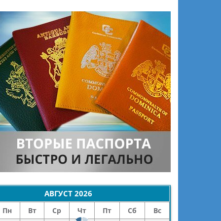
АВГУСТ
2026
Пн
Вт
Ср
Чт
Пт
Сб
Вс