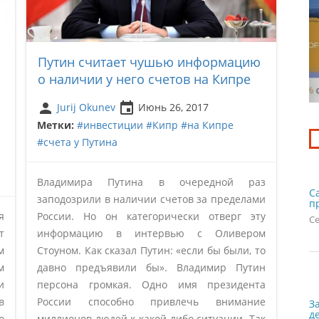
Путин считает чушью информацию
о наличии у него счетов на Кипре
person
insert_invitation
Jurij Okunev
Июнь 26, 2017
Метки:
#инвестиции
#Кипр
#на Кипре
#счета у Путина
Владимира Путина в очередной раз
С
заподозрили в наличии счетов за пределами
п
я
России. Но он категорически отверг эту
Се
т
информацию в интервью с Оливером
м
Стоуном. Как сказал Путин: «если бы были, то
м
давно предъявили бы». Владимир Путин
и
персона громкая. Одно имя президента
в
России способно привлечь внимание
З
д
о
миллионов людей к какой-либо ситуации. Так