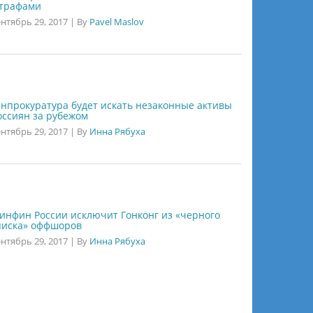
трафами
нтябрь 29, 2017
|
By
Pavel Maslov
енпрокуратура будет искать незаконные активы
оссиян за рубежом
нтябрь 29, 2017
|
By
Инна Рябуха
инфин России исключит Гонконг из «черного
писка» оффшоров
нтябрь 29, 2017
|
By
Инна Рябуха