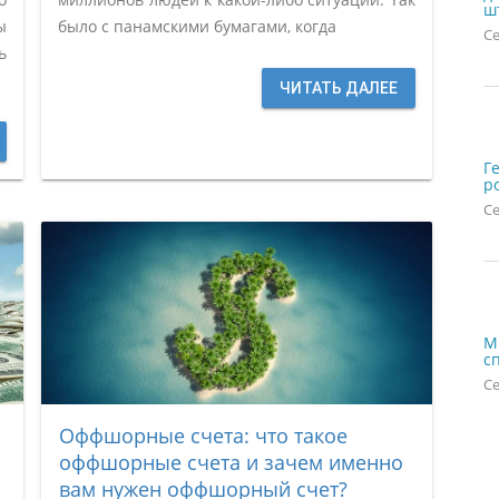
ш
ы
было с панамскими бумагами, когда
Се
ь
ЧИТАТЬ ДАЛЕЕ
Г
р
Се
М
с
Се
Оффшорные счета: что такое
оффшорные счета и зачем именно
вам нужен оффшорный счет?