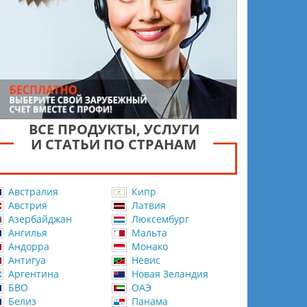
ВСЕ ПРОДУКТЫ, УСЛУГИ
И СТАТЬИ ПО СТРАНАМ
Австралия
Кипр
Австрия
Латвия
Азербайджан
Люксембург
Ангилья
Мальта
Андорра
Монако
Антигуа
Невис
Аргентина
Новая Зеландия
БВО
ОАЭ
Белиз
Панама