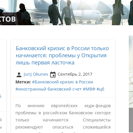
Банковский кризис в России только
начинается: проблемы у Открытия
лишь первая ласточка
person
insert_invitation
Jurij Okunev
Сентябрь 2, 2017
Метки:
#Банковский кризис в России
#иностранный банковский счет
#МВФ
#цб
Б
По мнению европейских хедж-фондов
проблемы в российском банковском секторе
й
только начинаются. Специалисты
ы
рекомендуют опасаться сложившейся