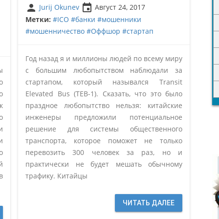
person
insert_invitation
Jurij Okunev
Август 24, 2017
Метки:
#ICO
#банки
#мошенники
#мошенничество
#Оффшор
#стартап
Год назад я и миллионы людей по всему миру
ы
с большим любопытством наблюдали за
о
стартапом, который назывался Transit
о
Elevated Bus (TEB-1). Сказать, что это было
к
праздное любопытство нельзя: китайские
о
инженеры предложили потенциальное
и
решение для системы общественного
и
транспорта, которое поможет не только
о
перевозить 300 человек за раз, но и
й
практически не будет мешать обычному
в
трафику. Китайцы
ЧИТАТЬ ДАЛЕЕ