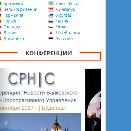
Бразилия
Сент-Люсия
Великобритания
Сингапур
Германия
Уругвай
Гонконг
Чехия
Гренада
Чили
Дания
Швейцария
Доминика
Эстония
КОНФЕРЕНЦИИ
Назад
Вперёд