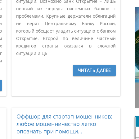
;
ситуации. Возможно банк Открытие – лишь
я
первый из череды системных банков с
в
проблемами. Крупные держатели облигаций
и
не верят Центральному Банку России,
о
который обещает уладить ситуацию с банком
м
Открытие. Второй по величине частный
х
кредитор страны оказался в сложной
г
ситуации и ЦБ
м
ЧИТАТЬ ДАЛЕЕ
Оффшор для стартап-мошенников:
любое мошенничество легко
опознать при помощи…