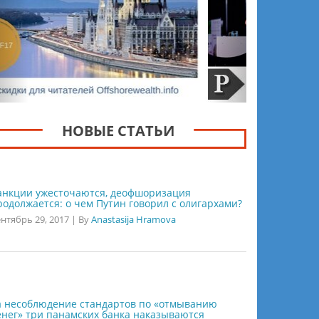
НОВЫЕ СТАТЬИ
анкции ужесточаются, деофшоризация
родолжается: о чем Путин говорил с олигархами?
нтябрь 29, 2017
|
By
Anastasija Hramova
а несоблюдение стандартов по «отмыванию
енег» три панамских банка наказываются