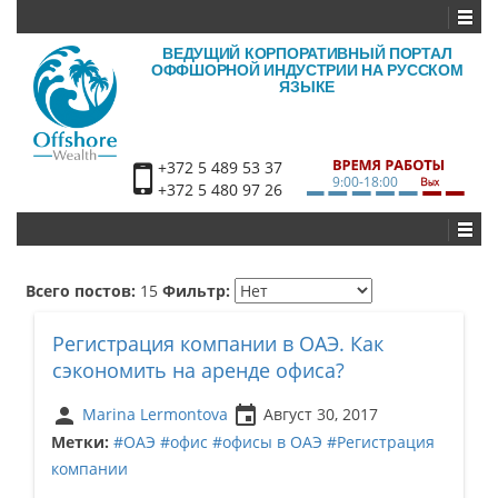
ВЕДУЩИЙ КОРПОРАТИВНЫЙ ПОРТАЛ
ОФФШОРНОЙ ИНДУСТРИИ НА РУССКОМ
ЯЗЫКЕ
+372 5 489 53 37
9:00-18:00
+372 5 480 97 26
Всего постов:
15
Фильтр:
Регистрация компании в ОАЭ. Как
сэкономить на аренде офиса?
person
insert_invitation
Marina Lermontova
Август 30, 2017
Метки:
#ОАЭ
#офис
#офисы в ОАЭ
#Регистрация
компании