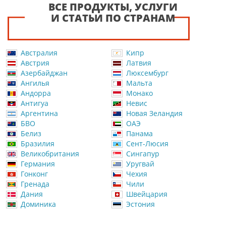
ВСЕ ПРОДУКТЫ, УСЛУГИ
И СТАТЬИ ПО СТРАНАМ
Австралия
Кипр
Австрия
Латвия
Азербайджан
Люксембург
Ангилья
Мальта
Андорра
Монако
Антигуа
Невис
Аргентина
Новая Зеландия
БВО
ОАЭ
Белиз
Панама
Бразилия
Сент-Люсия
Великобритания
Сингапур
Германия
Уругвай
Гонконг
Чехия
Гренада
Чили
Дания
Швейцария
Доминика
Эстония