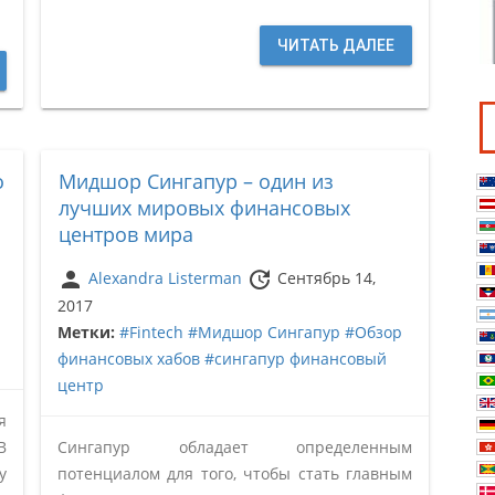
ЧИТАТЬ ДАЛЕЕ
о
Мидшор Сингапур – один из
лучших мировых финансовых
центров мира
person
update
Alexandra Listerman
Сентябрь 14,
2017
Метки:
#Fintech
#Мидшор Сингапур
#Обзор
финансовых хабов
#сингапур финансовый
центр
я
В
Сингапур обладает определенным
у
потенциалом для того, чтобы стать главным