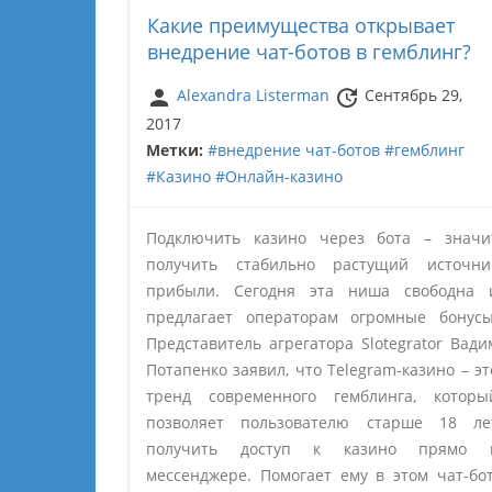
Какие преимущества открывает
внедрение чат-ботов в гемблинг?
person
update
Alexandra Listerman
Сентябрь 29,
2017
Метки:
#внедрение чат-ботов
#гемблинг
#Казино
#Онлайн-казино
Подключить казино через бота – значи
получить стабильно растущий источни
прибыли. Сегодня эта ниша свободна 
предлагает операторам огромные бонусы
Представитель агрегатора Slotegrator Вади
Потапенко заявил, что Telegram-казино – эт
тренд современного гемблинга, которы
позволяет пользователю старше 18 ле
получить доступ к казино прямо 
мессенджере. Помогает ему в этом чат-бот