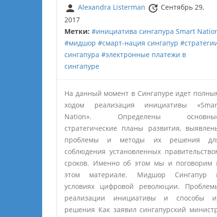
person
update
Alexandra Listerman
Сентябрь 29,
2017
Метки:
#инициатива сингапура Smart Natio
#мидшор
#смарт-нация сингапур
#стратеги
сингапура
#электронные платежи в
сингапуре
На данный момент в Сингапуре идет полны
ходом реализация инициативы «Smar
Nation». Определены основны
стратегические планы развития, выявлен
проблемы и методы их решения дл
соблюдения установленных правительство
сроков. Именно об этом мы и поговорим 
этом материале. Мидшор Сингапур 
условиях цифровой революции. Проблем
реализации инициативы и способы и
решения Как заявил сингапурский министр