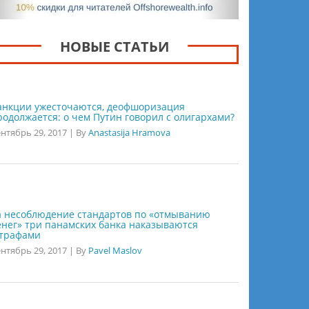
НОВЫЕ СТАТЬИ
анкции ужесточаются, деофшоризация
родолжается: о чем Путин говорил с олигархами?
нтябрь 29, 2017
|
By
Anastasija Hramova
а несоблюдение стандартов по «отмыванию
енег» три панамских банка наказываются
трафами
нтябрь 29, 2017
|
By
Pavel Maslov