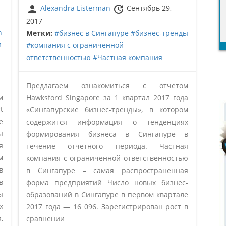
person
update
Alexandra Listerman
Сентябрь 29,
2017
n
Метки:
#бизнес в Сингапуре
#бизнес-тренды
и
#компания с ограниченной
ответственностью
#Частная компания
Предлагаем ознакомиться с отчетом
м
Hawksford Singapore за 1 квартал 2017 года
t
«Сингапурские бизнес-тренды», в котором
е
содержится информация о тенденциях
ы
формирования бизнеса в Сингапуре в
я
течение отчетного периода. Частная
м
компания с ограниченной ответственностью
в
в Сингапуре – самая распространенная
в
форма предприятий Число новых бизнес-
ы
образований в Сингапуре в первом квартале
х
2017 года — 16 096. Зарегистрирован рост в
,
сравнении