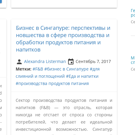
Г
р
Се
Бизнес в Сингапуре: перспективы и
новшества в сфере производства и
обработки продуктов питания и
напитков
7
М
person
insert_invitation
Alexandra Listerman
Сентябрь 7, 2017
с
Метки:
#F&B
#бизнес в Сингапуре
#для
Се
слияний и поглощений
#Еда и напитки
#производства продуктов питания
и
d
о
Сектор производства продуктов питания и
м
напитков (F&B) — это отрасль, которая
о
никогда не отстает от спроса со стороны
-
потребителей, что делает ее идеальной
е
инвестиционной возможностью. Сингапур