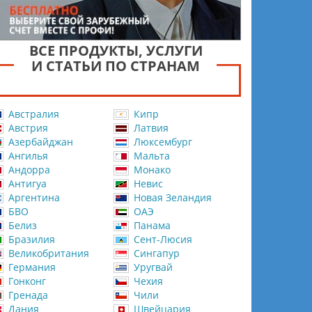
ВСЕ ПРОДУКТЫ, УСЛУГИ
И СТАТЬИ ПО СТРАНАМ
Австралия
Кипр
Австрия
Латвия
Азербайджан
Люксембург
Ангилья
Мальта
Андорра
Монако
Антигуа
Невис
Аргентина
Новая Зеландия
БВО
ОАЭ
Белиз
Панама
Бразилия
Сент-Люсия
Великобритания
Сингапур
Германия
Уругвай
Гонконг
Чехия
Гренада
Чили
Дания
Швейцария