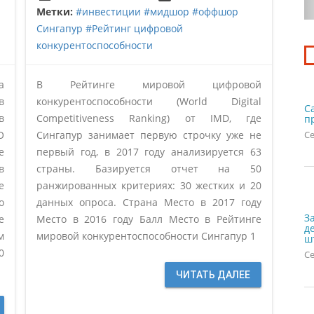
Метки:
#инвестиции
#мидшор
#оффшор
Сингапур
#Рейтинг цифровой
конкурентоспособности
а
В Рейтинге мировой цифровой
в
конкурентоспособности (World Digital
С
в
Competitiveness Ranking) от IMD, где
п
О
Сингапур занимает первую строчку уже не
Се
е
первый год, в 2017 году анализируется 63
в
страны. Базируется отчет на 50
е
ранжированных критериях: 30 жестких и 20
о
данных опроса. Страна Место в 2017 году
З
е
Место в 2016 году Балл Место в Рейтинге
д
м
мировой конкурентоспособности Сингапур 1
ш
0
Се
ЧИТАТЬ ДАЛЕЕ