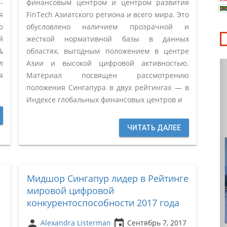
-
финансовым центром и центром развития
я
FinTech Азиатского региона и всего мира. Это
о
обусловлено наличием прозрачной и
й
жесткой нормативной базы в данных
&
областях, выгодным положением в центре
л
Азии и высокой цифровой активностью.
я
Материал посвящен рассмотрению
положения Сингапура в двух рейтингах — в
Индексе глобальных финансовых центров и
ЧИТАТЬ ДАЛЕЕ
Мидшор Сингапур лидер в Рейтинге
мировой цифровой
конкурентоспособности 2017 года
person
insert_invitation
Alexandra Listerman
Сентябрь 7, 2017