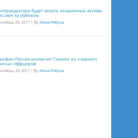
енпрокуратура будет искать незаконные активы
оссиян за рубежом
нтябрь 29, 2017
|
By
Инна Рябуха
инфин России исключит Гонконг из «черного
писка» оффшоров
нтябрь 29, 2017
|
By
Инна Рябуха