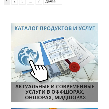
1
2
3
…
7
Далее →