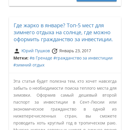
Где жарко в январе? Топ-5 мест для
зимнего отдыха на солнце, где можно
оформить гражданство за инвестиции.
person
update
Юрий Пушков
Январь 23, 2017
Метки:
#в Гренаде
#гражданство за инвестиции
#зимний отдых
Эта статья будет полезна тем, кто хочет навсегда
забыть о необходимости поиска теплого места для
зимовки. Оформив самый дешевый второй
паспорт за инвестиции в Сент-Люсии или
экономическое гражданство в одной из
нижеперечисленных стран, вы сможете
проводить хоть круглый год в тропическом раю.
Многие жители северных широт в зимнее время