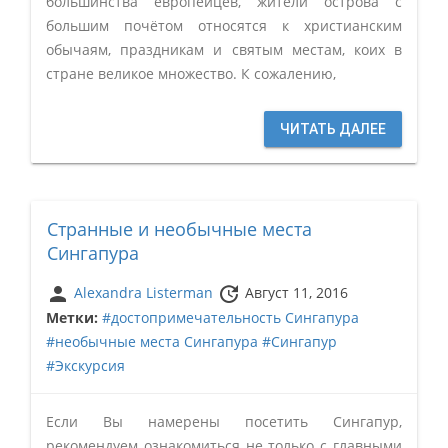
большинства европейцев, жители острова с
большим почётом относятся к христианским
обычаям, праздникам и святым местам, коих в
стране великое множество. К сожалению,
ЧИТАТЬ ДАЛЕЕ
Странные и необычные места
Сингапура
person
update
Alexandra Listerman
Август 11, 2016
Метки:
#достопримечательность Сингапура
#необычные места Сингапура
#Сингапур
#Экскурсия
Если Вы намерены посетить Сингапур,
рекомендуем ознакомиться не только с главными