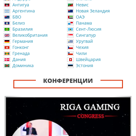
Антигуа
Невис
Аргентина
Новая Зеландия
БВО
ОАЭ
Белиз
Панама
Бразилия
Сент-Люсия
Великобритания
Сингапур
Германия
Уругвай
Гонконг
Чехия
Гренада
Чили
Дания
Швейцария
Доминика
Эстония
КОНФЕРЕНЦИИ
Назад
Впер