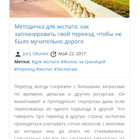
Методичка для экспата: как
запланировать свой переезд, чтобы не
было мучительно дорого
person
update
Jurij Okunev
Май 22, 2017
Метки:
#для экспата
#Жизнь за границей
#переезд
#экспат
#Экспатам
Переезд всегда сопряжён с большими затратами
по времени, деньгам и другим ресурсам. Он
выматывает и преподносит сюрпризы даже если
переезжаешь из одного подъезда в другой. Что
говорить про переезд в другую страну: экспатам
приходиться учитывать сотни нюансов, с многими
из которых они до этого не сталкивались.
Специально для вас мы составили методичку: на