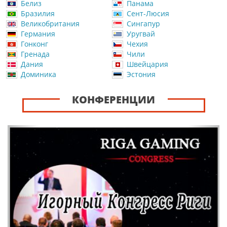
Белиз
Панама
Бразилия
Сент-Люсия
Великобритания
Сингапур
Германия
Уругвай
Гонконг
Чехия
Гренада
Чили
Дания
Швейцария
Доминика
Эстония
КОНФЕРЕНЦИИ
Назад
Впер