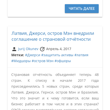
ЧИТАТЬ ДАЛЕЕ
Латвия, Джерси, остров Мэн внедрили
соглашение о страновой отчётности
person
update
Jurij Okunev
Апрель 4, 2017
Метки:
#Джерси
#защитить активы
#латвия
#Мидшоры
#остров Мэн
#офшоры
Страновая отчётность объединяет теперь 48
стран. К списку в начале 2017 года
присоединились 5 новых стран, среди которых
Латвия, Джерси, Гернси, остров Мэн и Бразилия.
Что это значит и к чему готовится, если ваш
бизнес работает в том числе и в этих странах?
ОЭСР создала разветвлённую систему соглашений