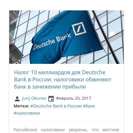
Налог 10 миллиардов для Deutsche
Bank в России: налоговики обвиняют
банк в занижении прибыли
person
insert_invitation
Jurij Okunev
Февраль 20, 2017
Метки:
#Deutsche Bank в России
#банк
#налоговики
Российские налоговики уверены, что местное