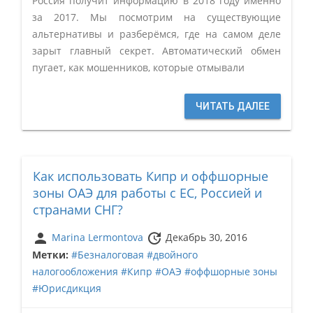
Россия получит информацию в 2018 году именно
за 2017. Мы посмотрим на существующие
альтернативы и разберёмся, где на самом деле
зарыт главный секрет. Автоматический обмен
пугает, как мошенников, которые отмывали
ЧИТАТЬ ДАЛЕЕ
Как использовать Кипр и оффшорные
зоны ОАЭ для работы с ЕС, Россией и
странами СНГ?
person
update
Marina Lermontova
Декабрь 30, 2016
Метки:
#Безналоговая
#двойного
налогообложения
#Кипр
#ОАЭ
#оффшорные зоны
#Юрисдикция