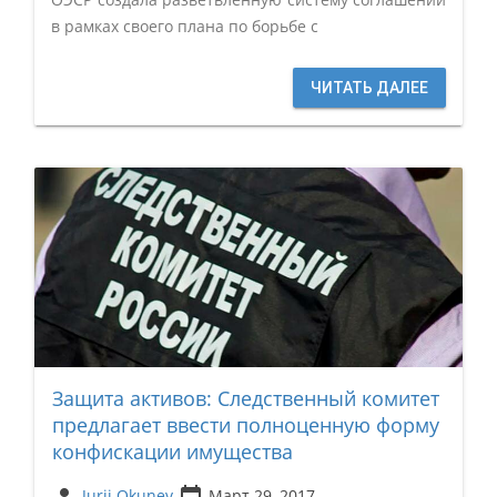
в рамках своего плана по борьбе с
ЧИТАТЬ ДАЛЕЕ
Защита активов: Следственный комитет
предлагает ввести полноценную форму
конфискации имущества
Jurij Okunev
Март 29, 2017