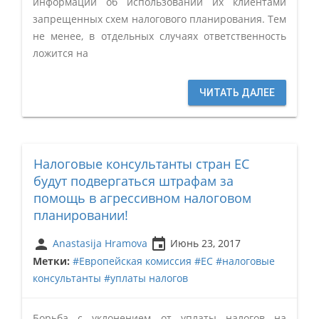
информации об использовании их клиентами
запрещенных схем налогового планирования. Тем
не менее, в отдельных случаях ответственность
ложится на
ЧИТАТЬ ДАЛЕЕ
Налоговые консультанты стран ЕС
будут подвергаться штрафам за
помощь в агрессивном налоговом
планировании!
person
insert_invitation
Anastasija Hramova
Июнь 23, 2017
Метки:
#Европейская комиссия
#ЕС
#налоговые
консультанты
#уплаты налогов
Борьба с уклонением от уплаты налогов на