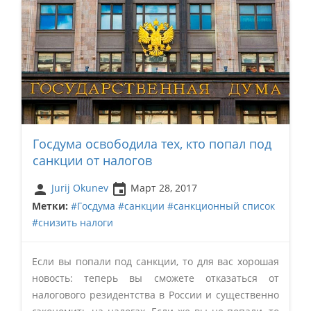
Госдума освободила тех, кто попал под
санкции от налогов
person
insert_invitation
Jurij Okunev
Март 28, 2017
Метки:
#Госдума
#санкции
#санкционный список
#снизить налоги
Если вы попали под санкции, то для вас хорошая
новость: теперь вы сможете отказаться от
налогового резидентства в России и существенно