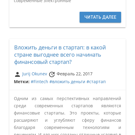
современные электронные
ЧИТАТЬ ДАЛЕЕ
Вложить деньги в стартап: в какой
стране выгоднее всего начинать
финансовый стартап?
person
update
Jurij Okunev
Февраль 22, 2017
Метки:
#Fintech
#вложить деньги
#стартап
Одним из самых перспективных направлений
среди современных стартапов являются
финансовые стартапы. Это проекты, которые
расширяют и углубляют сферу финансов
благодаря современным технологиям и
решениям. И для них созданы отличные условия в