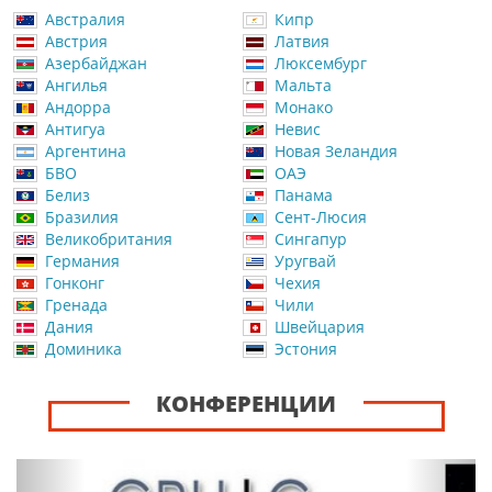
Австралия
Кипр
Австрия
Латвия
Азербайджан
Люксембург
Ангилья
Мальта
Андорра
Монако
Антигуа
Невис
Аргентина
Новая Зеландия
БВО
ОАЭ
Белиз
Панама
Бразилия
Сент-Люсия
Великобритания
Сингапур
Германия
Уругвай
Гонконг
Чехия
Гренада
Чили
Дания
Швейцария
Доминика
Эстония
КОНФЕРЕНЦИИ
Назад
Впер