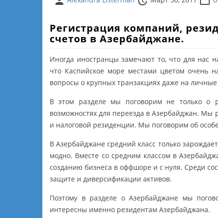
person
update
folder_open
Регистрация компаний, рези
счетов в Азербайджане.
Иногда иностранцы замечают то, что для нас н
что Каспийское море местами цветом очень н
вопросы о крупных транзакциях даже на личные 
В этом разделе мы поговорим не только о р
возможностях для переезда в Азербайджан. Мы 
и налоговой резиденции. Мы поговорим об особ
В Азербайджане средний класс только зарождается
модно. Вместе со средним классом в Азербайджа
созданию бизнеса в оффшоре и с нуля. Среди со
защите и диверсификации активов.
Поэтому в разделе о Азербайджане мы погов
интересны именно резидентам Азербайджана.