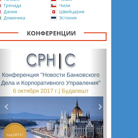
Гренада
Чили
Дания
Швейцария
Доминика
Эстония
КОНФЕРЕНЦИИ
Назад
Вперёд