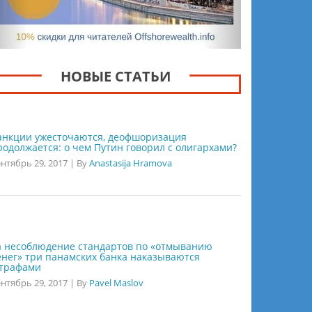
НОВЫЕ СТАТЬИ
анкции ужесточаются, деофшоризация
родолжается: о чем Путин говорил с олигархами?
нтябрь 29, 2017
|
By
Anastasija Hramova
а несоблюдение стандартов по «отмыванию
енег» три панамских банка наказываются
трафами
нтябрь 29, 2017
|
By
Pavel Maslov