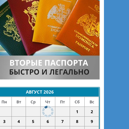
АВГУСТ
2026
Пн
Вт
Ср
Чт
Пт
Сб
Вс
1
2
3
4
5
6
7
8
9