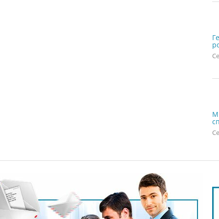
Г
р
Се
М
с
Се