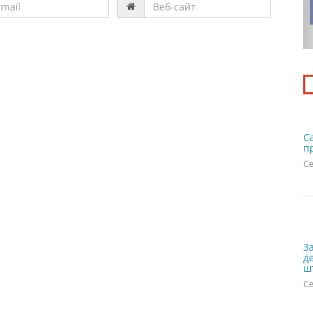
С
п
Се
З
д
ш
Се