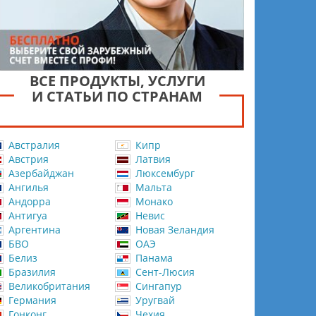
ВСЕ ПРОДУКТЫ, УСЛУГИ
И СТАТЬИ ПО СТРАНАМ
Австралия
Кипр
Австрия
Латвия
Азербайджан
Люксембург
Ангилья
Мальта
Андорра
Монако
Антигуа
Невис
Аргентина
Новая Зеландия
БВО
ОАЭ
Белиз
Панама
Бразилия
Сент-Люсия
Великобритания
Сингапур
Германия
Уругвай
Гонконг
Чехия