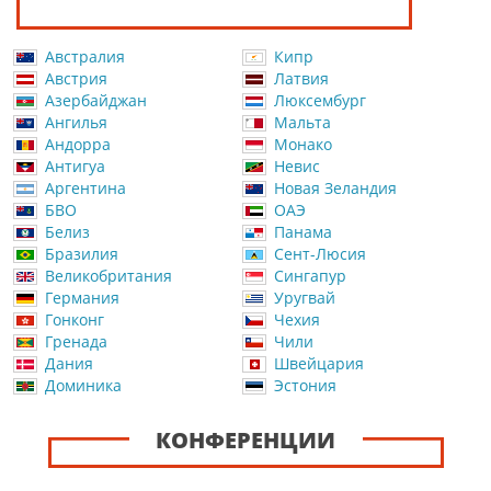
Австралия
Кипр
Австрия
Латвия
Азербайджан
Люксембург
Ангилья
Мальта
Андорра
Монако
Антигуа
Невис
Аргентина
Новая Зеландия
БВО
ОАЭ
Белиз
Панама
Бразилия
Сент-Люсия
Великобритания
Сингапур
Германия
Уругвай
Гонконг
Чехия
Гренада
Чили
Дания
Швейцария
Доминика
Эстония
КОНФЕРЕНЦИИ