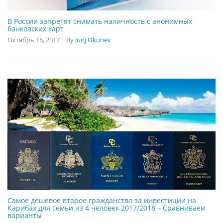
В России запретят снимать наличность с анонимных
банковских карт
Октябрь 16, 2017
|
By
Jurij Okunev
Самое дешевое второе гражданство за инвестиции на
Карибах для семьи из 4 человек 2017/2018 – Сравниваем
варианты