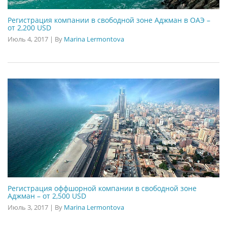
Регистрация компании в свободной зоне Аджман в ОАЭ –
от 2,200 USD
Июль 4, 2017
|
By
Marina Lermontova
Регистрация оффшорной компании в свободной зоне
Аджман – от 2,500 USD
Июль 3, 2017
|
By
Marina Lermontova