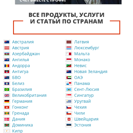
ВСЕ ПРОДУКТЫ, УСЛУГИ
И СТАТЬИ ПО СТРАНАМ
Австралия
Латвия
Австрия
Люксембург
Азербайджан
Мальта
Ангилья
Монако
Андорра
Невис
Антигуа
Новая Зеландия
БВО
ОАЭ
Белиз
Панама
Бразилия
Сент-Люсия
Великобритания
Сингапур
Германия
Уругвай
Гонконг
Чехия
Гренада
Чили
Дания
Швейцария
Доминика
Эстония
Кипр