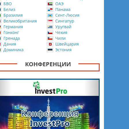
БВО
ОАЭ
Белиз
Панама
Бразилия
Сент-Люсия
Великобритания
Сингапур
Германия
Уругвай
Гонконг
Чехия
Гренада
Чили
Дания
Швейцария
Доминика
Эстония
КОНФЕРЕНЦИИ
Назад
Вперёд