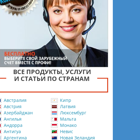
ВСЕ ПРОДУКТЫ, УСЛУГИ
И СТАТЬИ ПО СТРАНАМ
Австралия
Кипр
Австрия
Латвия
Азербайджан
Люксембург
Ангилья
Мальта
Андорра
Монако
Антигуа
Невис
Аргентина
Новая Зеландия