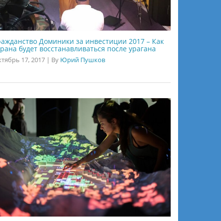
ражданство Доминики за инвестиции 2017 – Как
трана будет восстанавливаться после урагана
тябрь 17, 2017
|
By
Юрий Пушков