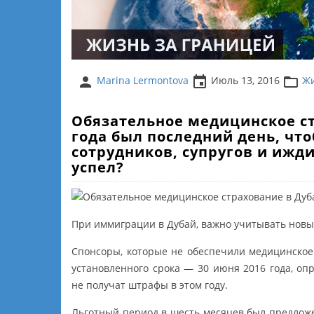
person
insert_invitation
folder_open
Marina Lermontova
Июль 13, 2016
Жи
Обязательное медицинское ст
года был последний день, что
сотрудников, супругов и ижди
успел?
При иммиграции в Дубай, важно учитывать новы
Спонсоры, которые не обеспечили медицинское
установленного срока — 30 июня 2016 года, оп
не получат штрафы в этом году.
Льготный период в шесть месяцев был предложе