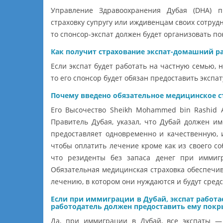
Управление Здравоохранения Дубая (DHA) п
страховку супругу или иждивенцам своих сотрудн
то спонсор-экспат должен будет организовать по
Как получит страхование экспат-домашний р
Если экспат будет работать на частную семью, н
то его спонсор будет обязан предоставить экспа
Почему введено обязательное медицинское с
Его Высочество Sheikh Mohammed bin Rashid 
Правитель Дубая, указал, что Дубай должен им
предоставляет одновременно и качественную, 
чтобы оплатить лечение кроме как из своего со
что резиденты без запаса денег при иммигр
Обязательная медицинская страховка обеспечива
лечению, в котором они нуждаются и будут сред
Если при иммиграции в Дубай, экспат работае
работодатель должен предоставить ему пок
Да, при иммиграции в Дубай, все экспаты —