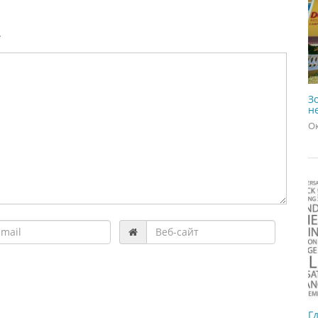
.
З
н
Ок
Г