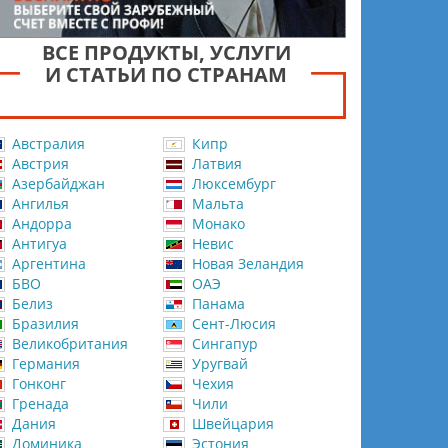
ВСЕ ПРОДУКТЫ, УСЛУГИ
И СТАТЬИ ПО СТРАНАМ
Австралия
Кипр
Австрия
Латвия
Азербайджан
Люксембург
Ангилья
Мальта
Андорра
Монако
Антигуа
Невис
Аргентина
Новая Зеландия
БВО
ОАЭ
Белиз
Панама
Бразилия
Сент-Люсия
Великобритания
Сингапур
Германия
Уругвай
Гонконг
Чехия
Гренада
Чили
Дания
Швейцария
Доминика
Эстония