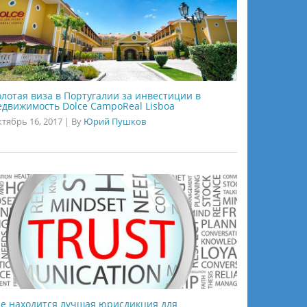
олотая виза в Португалии за инвестиции в
едвижимость Dolce CampoReal Lisboa
тябрь 16, 2017
|
By
Юрий Пушков
де находится лучшая юрисдикция для