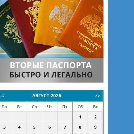
АВГУСТ
2026
Пн
Вт
Ср
Чт
Пт
Сб
Вс
1
2
3
4
5
6
7
8
9