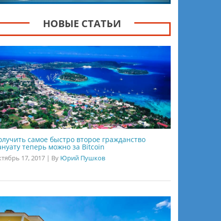
НОВЫЕ СТАТЬИ
олучить самое быстро второе гражданство
ануату теперь можно за Bitcoin
тябрь 17, 2017
|
By
Юрий Пушков